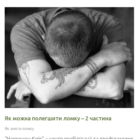
Як можна полегшити ломку – 2 частина
Як зняти ломку
“Нарконон-Київ” – центр реабілітації та профілактики