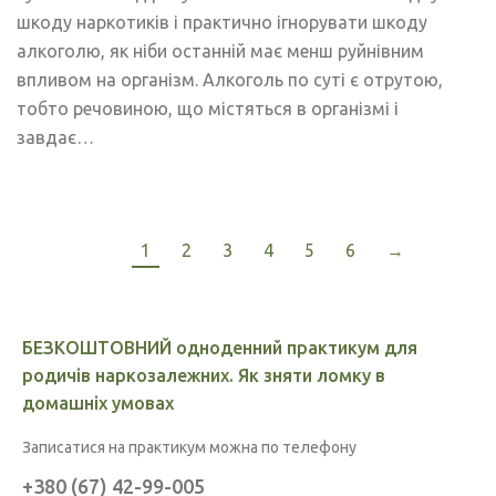
шкоду наркотиків і практично ігнорувати шкоду
алкоголю, як ніби останній має менш руйнівним
впливом на організм. Алкоголь по суті є отрутою,
тобто речовиною, що містяться в організмі і
завдає…
1
2
3
4
5
6
→
БЕЗКОШТОВНИЙ одноденний практикум для
родичів наркозалежних. Як зняти ломку в
домашніх умовах
Записатися на практикум можна по телефону
+380 (67) 42-99-005