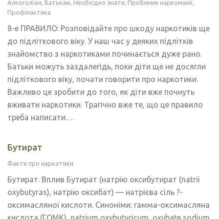
Алкоголізм
,
Батькам
,
Необхідно знати
,
Проблеми наркоманії
,
Профілактика
8-е ПРАВИЛО: Розповідайте про шкоду наркотиків ще
до підліткового віку. У наш час у деяких підлітків
знайомство з наркотиками починається дуже рано.
Батьки можуть заздалегідь, поки діти ще не досягли
підліткового віку, почати говорити про наркотики.
Важливо це зробити до того, як діти вже почнуть
вживати наркотики. Трагічно вже те, що це правило
треба написати.…
Бутират
Факти про наркотики
Бутират. Вплив Бутират (натрію оксибутират (natrii
oxybutyras), натрію оксибат) — натрієва сіль ?-
оксимасляної кислоти. Синоніми: гамма-оксимасляна
кислота (ГОМК), natrium oxybutyricum, oxybate sodium.