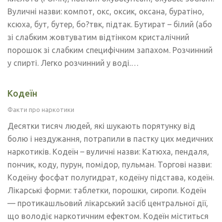
Вуличні назви: компот, окс, оксик, оксана, буратіно,
ксюха, бут, бутер, бо?твк, підтак. Бутират – білий (або
зі слабким жовтуватим відтінком кристалічний
порошок зі слабким специфічним запахом. Розчинний
у спирті. Легко розчинний у воді.…
Кодеїн
Факти про наркотики
Десятки тисяч людей, які шукають порятунку від
болю і нездужання, потрапили в пастку цих медичних
наркотиків. Кодеїн – вуличні назви: Катюха, пендаля,
пончик, коду, пурун, помідор, пульман. Торгові назви:
Кодеїну фосфат полугидрат, кодеїну підстава, кодеїн.
Лікарські форми: таблетки, порошки, сиропи. Кодеїн
— протикашльовий лікарський засіб центральної дії,
що володіє наркотичним ефектом. Кодеїн міститься