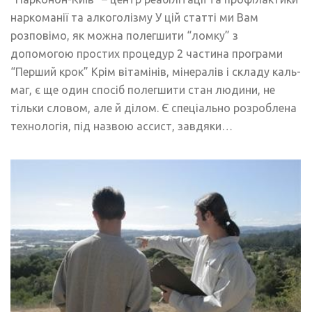
наркоманії та алкоголізму У цій статті ми Вам
розповімо, як можна полегшити “ломку” з
допомогою простих процедур 2 частина програми
“Перший крок” Крім вітамінів, мінералів і складу каль-
маг, є ще один спосіб полегшити стан людини, не
тільки словом, але й ділом. Є спеціально розроблена
технологія, під назвою ассист, завдяки…