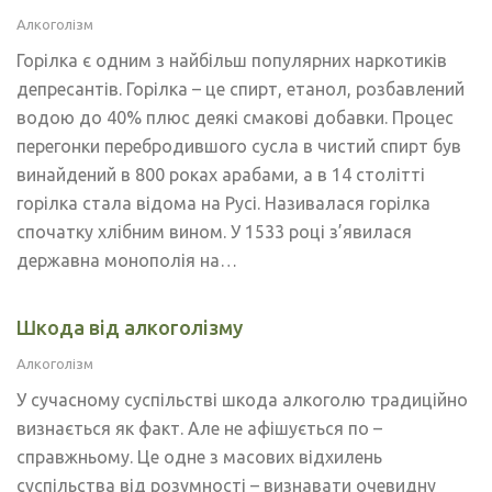
Алкоголізм
Горілка є одним з найбільш популярних наркотиків
депресантів. Горілка – це спирт, етанол, розбавлений
водою до 40% плюс деякі смакові добавки. Процес
перегонки перебродившого сусла в чистий спирт був
винайдений в 800 роках арабами, а в 14 столітті
горілка стала відома на Русі. Називалася горілка
спочатку хлібним вином. У 1533 році з’явилася
державна монополія на…
Шкода від алкоголізму
Алкоголізм
У сучасному суспільстві шкода алкоголю традиційно
визнається як факт. Але не афішується по –
справжньому. Це одне з масових відхилень
суспільства від розумності – визнавати очевидну