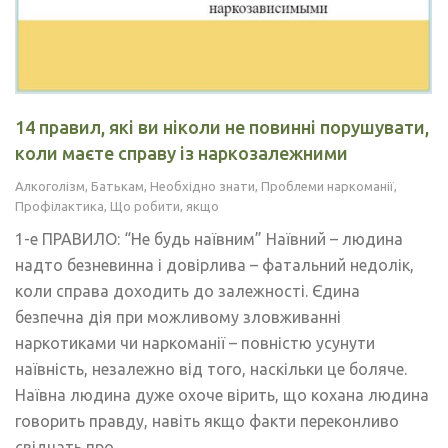
14 правил, які ви ніколи не повинні порушувати,
коли маєте справу із наркозалежними
Алкоголізм
,
Батькам
,
Необхідно знати
,
Проблеми наркоманії
,
Профілактика
,
Що робити, якщо
1-е ПРАВИЛО: “Не будь наївним” Наївний – людина
надто безневинна і довірлива – фатальний недолік,
коли справа доходить до залежності. Єдина
безпечна дія при можливому зловживанні
наркотиками чи наркоманії – повністю усунути
наївність, незалежно від того, наскільки це боляче.
Наївна людина дуже охоче вірить, що кохана людина
говорить правду, навіть якщо факти переконливо
свідчать про…