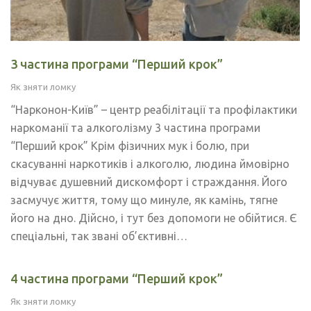
3 частина програми “Перший крок”
Як зняти ломку
“Нарконон-Київ” – центр реабілітації та профілактики
наркоманії та алкоголізму 3 частина програми
“Перший крок” Крім фізичних мук і болю, при
скасуванні наркотиків і алкоголю, людина ймовірно
відчуває душевний дискомфорт і страждання. Його
засмучує життя, тому що минуле, як камінь, тягне
його на дно. Дійсно, і тут без допомоги не обійтися. Є
спеціальні, так звані об’єктивні…
4 частина програми “Перший крок”
Як зняти ломку